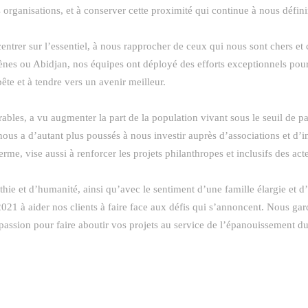
rs organisations, et à conserver cette proximité qui continue à nous défin
centrer sur l’essentiel, à nous rapprocher de ceux qui nous sont chers et
ènes ou Abidjan, nos équipes ont déployé des efforts exceptionnels pou
ête et à tendre vers un avenir meilleur.
rables, a vu augmenter la part de la population vivant sous le seuil de 
ous a d’autant plus poussés à nous investir auprès d’associations et d’i
erme, vise aussi à renforcer les projets philanthropes et inclusifs des act
thie et d’humanité, ainsi qu’avec le sentiment d’une famille élargie e
021 à aider nos clients à faire face aux défis qui s’annoncent. Nous gar
passion pour faire aboutir vos projets au service de l’épanouissement 