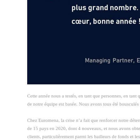
Cette année nous a testés, en tant que personnes, en tant 
de notre équipe est basée. Nous avons tous été bousculés
Chez Euromena, la crise n’a fait que renforcer notre déterm
de 15 pays en 2020, dont 4 nouveaux, et nous avons obte
clients, particulièrement parmi les bailleurs de fonds et le