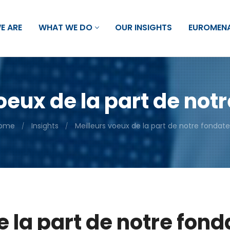
E ARE
WHAT WE DO
OUR INSIGHTS
EUROMEN
oeux de la part de not
ome
Insights
Meilleurs voeux de la part de notre fondate
e la part de notre fond