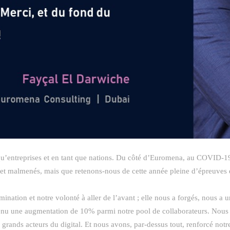
qu’entreprises et en tant que nations. Du côté d’Euromena, au COVID-19 s
 et malmenés, mais que retenons-nous de cette année pleine d’épreuves 
ination et notre volonté à aller de l’avant ; elle nous a forgés, nous a u
nu une augmentation de 10% parmi notre pool de collaborateurs. Nous av
s grands acteurs du digital. Et nous avons, par-dessus tout, renforcé notre