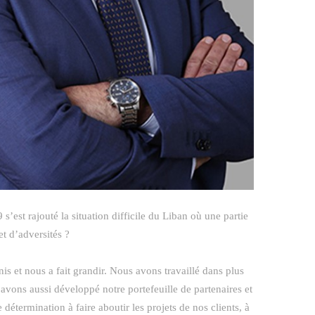
’est rajouté la situation difficile du Liban où une partie
et d’adversités ?
nis et nous a fait grandir. Nous avons travaillé dans plus
ons aussi développé notre portefeuille de partenaires et
 détermination à faire aboutir les projets de nos clients, à