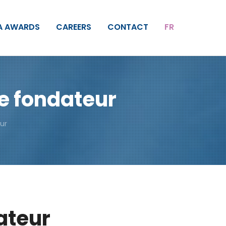
A AWARDS
CAREERS
CONTACT
FR
re fondateur
ur
ateur